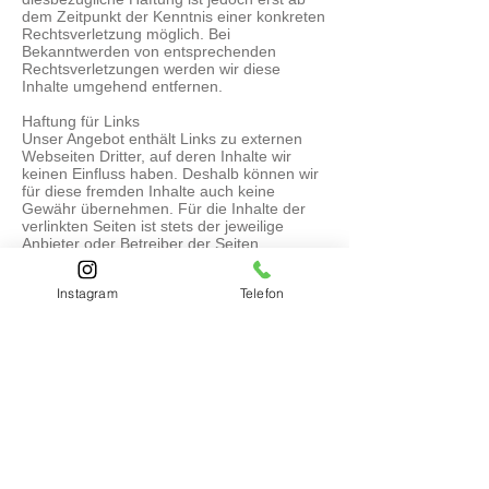
dem Zeitpunkt der Kenntnis einer konkreten
Rechtsverletzung möglich. Bei
Bekanntwerden von entsprechenden
Rechtsverletzungen werden wir diese
Inhalte umgehend entfernen.
Haftung für Links
Unser Angebot enthält Links zu externen
Webseiten Dritter, auf deren Inhalte wir
keinen Einfluss haben. Deshalb können wir
für diese fremden Inhalte auch keine
Gewähr übernehmen. Für die Inhalte der
verlinkten Seiten ist stets der jeweilige
Anbieter oder Betreiber der Seiten
verantwortlich. Die verlinkten Seiten wurden
zum Zeitpunkt der Verlinkung auf mögliche
Instagram
Telefon
Rechtsverstöße überprüft. Rechtswidrige
Inhalte waren zum Zeitpunkt der Verlinkung
nicht erkennbar. Eine permanente
inhaltliche Kontrolle der verlinkten Seiten ist
jedoch ohne konkrete Anhaltspunkte einer
Rechtsverletzung nicht zumutbar. Bei
Bekanntwerden von Rechtsverletzungen
werden wir derartige Links umgehend
entfernen.
Urheberrecht
Die durch die Seitenbetreiber erstellten bzw.